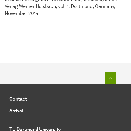
Verlag Werner Hülsbach, vol. 1, Dortmund, Germany,
November 2014.
To top o
Contact
Arrival
TU Dortmund University