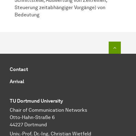
Schnittstelle, Auswertung von Zeitreihen,
Steuerung zeitabhängiger Vorgänge) von
Bedeutung
To top o
Contact
Arrival
TU Dortmund University
Chair of Communication Networks
Otto-Hahn-Straße 6
44227 Dortmund
Univ.-Prof. Dr.-Ing. Christian Wietfeld